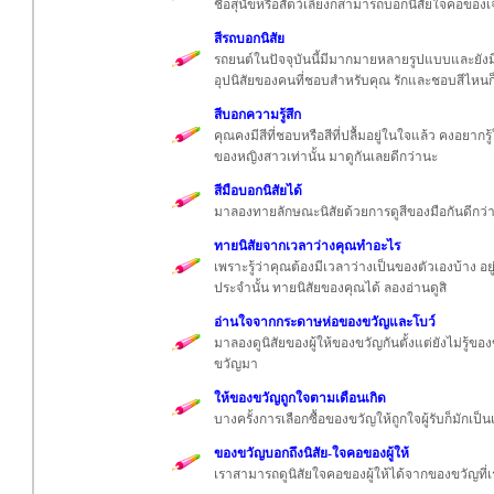
ชื่อสุนัขหรือสัตว์เลี้ยงก็สามารถบอกนิสัยใจคอของเจ
สีรถบอกนิสัย
รถยนต์ในปัจจุบันนี้มีมากมายหลายรูปแบบและยังมี
อุปนิสัยของคนที่ชอบสำหรับคุณ รักและชอบสีไหนก็
สีบอกความรู้สึก
คุณคงมีสีที่ชอบหรือสีที่ปลื้มอยู่ในใจแล้ว คงอยากรู
ของหญิงสาวเท่านั้น มาดูกันเลยดีกว่านะ
สีมือบอกนิสัยได้
มาลองทายลักษณะนิสัยด้วยการดูสีของมือกันดีกว่
ทายนิสัยจากเวลาว่างคุณทำอะไร
เพราะรู้ว่าคุณต้องมีเวลาว่างเป็นของตัวเองบ้าง อยู่
ประจำนั้น ทายนิสัยของคุณได้ ลองอ่านดูสิ
อ่านใจจากกระดาษห่อของขวัญและโบว์
มาลองดูนิสัยของผู้ให้ของขวัญกันตั้งแต่ยังไม่รู
ขวัญมา
ให้ของขวัญถูกใจตามเดือนเกิด
บางครั้งการเลือกซื้อของขวัญให้ถูกใจผู้รับก็มักเป็น
ของขวัญบอกถึงนิสัย-ใจคอของผู้ให้
เราสามารถดูนิสัยใจคอของผู้ให้ได้จากของขวัญที่เร