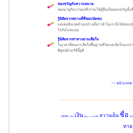
ของขวัญกับความหมาย
ลองมาดูกันว่าของที่เราจะให้ผู้อื่นเป็นของขวัญนั
รู้นิสัยจากสถานที่ที่ชอบนัดพบ
แต่เคยสังเกตตัวเองบ้างมั้ยว่าทำไมเราจึงได้ชอบน
ใจกันไงล่ะเออ
รู้นิสัยจากท่าทางยามเสียใจ
ในเวลาที่คนเราเสียใจพื้นฐานชีวิตและจิตใจจะปรา
พิสูจน์ด้วยวิธีนี้ดูสิ
<< หน้าแรกห
ชื่อ
เงิน
หวานเย็น
หนังสือ
แฟน
แปรงฟัน
วันเ
เนื้อคู่
อนาคต
ทาย